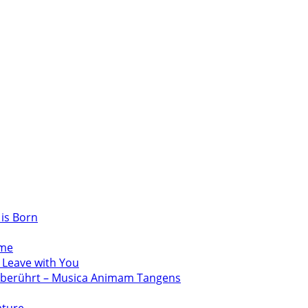
 is Born
ume
 Leave with You
e berührt – Musica Animam Tangens