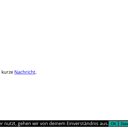
e kurze
Nachricht
.
r nutzt, gehen wir von deinem Einverständnis aus.
OK
Dat