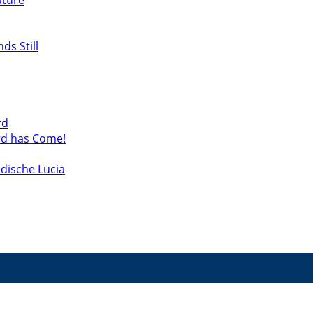
ature
s Still
rd
rd has Come!
dische Lucia