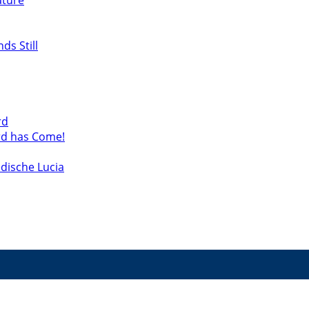
ature
s Still
rd
rd has Come!
dische Lucia