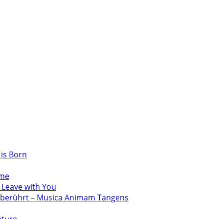
 is Born
ume
 Leave with You
e berührt – Musica Animam Tangens